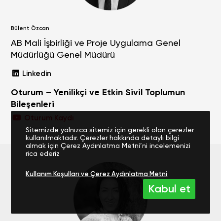
Bülent Özcan
AB Mali İşbirliği ve Proje Uygulama Genel
Müdürlüğü Genel Müdürü
Linkedin
Oturum – Yenilikçi ve Etkin Sivil Toplumun
Bileşenleri
Oturum Kaydı
Sitemizde yalnızca sitemiz için gerekli olan çerezler
kullanılmaktadır. Çerezler hakkında detaylı bilgi
almak için Çerez Aydınlatma Metni’ni incelemenizi
rica ederiz
Kullanım Koşulları ve Çerez Aydınlatma Metni
Kabul et