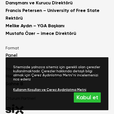
Danışmanı ve Kurucu Direktör
ü
Francis Petersen – University of Free State
Rektörü
Melike Aydın – YGA Başkanı
Mustafa Özer – imece Direktörü
Format
Panel
Sitemizde yalnızca sitemiz için gerekli olan çerezler
Yayın
kullanılmaktadır. Çerezler hakkında detaylı bilgi
almak için Çerez Aydınlatma Metni’ni incelemenizi
Harvard Business Review Platformu
rica ederiz
Sahne B
Kullanım Koşulları ve Çerez Aydınlatma Metni
Kabul et
Oturum Partneri